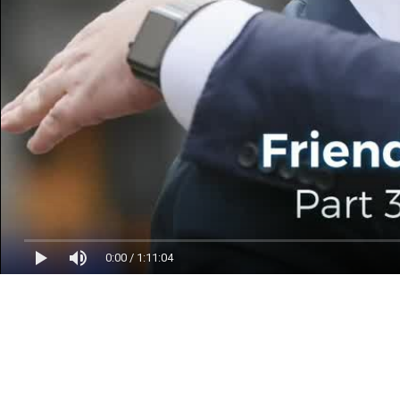
0:00
/
1:11:04